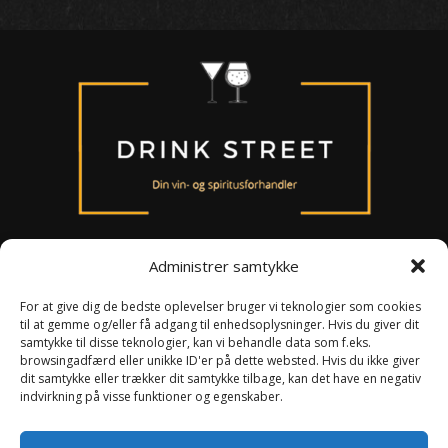
Administrer samtykke
For at give dig de bedste oplevelser bruger vi teknologier som cookies
til at gemme og/eller få adgang til enhedsoplysninger. Hvis du giver dit
Om os
samtykke til disse teknologier, kan vi behandle data som f.eks.
Persondataloven
browsingadfærd eller unikke ID'er på dette websted. Hvis du ikke giver
Handelsbetingelser
dit samtykke eller trækker dit samtykke tilbage, kan det have en negativ
indvirkning på visse funktioner og egenskaber.
Smiley ordning
Kontakt