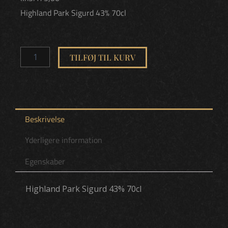
Highland Park Sigurd 43% 70cl
Highland
Park
TILFØJ TIL KURV
Sigurd
43%
70cl
(6
i
karton)
Beskrivelse
antal
Yderligere information
Egenskaber
Highland Park Sigurd 43% 70cl