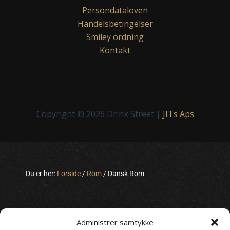
Persondataloven
Handelsbetingelser
Smiley ordning
Kontakt
Copyright © 2026 Drink Street |
JITs Aps
Du er her:
Forside
/
Rom
/
Dansk Rom
Administrer samtykke