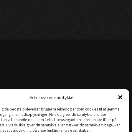
Administrer samtykke
 dig de bedste oplevelser bruger vi teknologier som cookies til at gemme
ng
adgang til enhedsoplysninger. Hvis du giver dit samtykke til disse
, kan vi behandle data som f.eks. browsingadfærd eller unikke ID'er på
d. Hvis du ikke giver dit samtykke eller trækker dit samtykke tilbage, kan
 negativ indvirkning på visse funktioner og egenskaber.