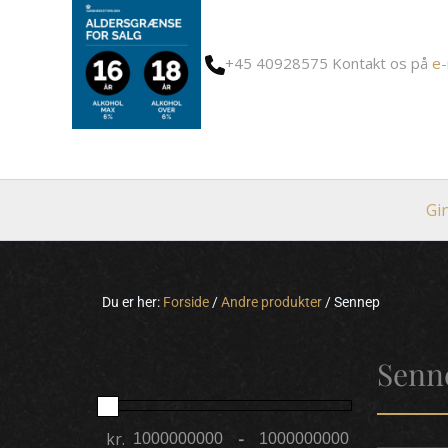
Gå
til
+45 40928575
Kontakt os på
e-
indholdet
Gi
Du er her:
Forside
/
Andre produkter
/
Sennep
Senn
kr.
-