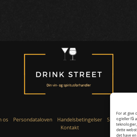
For at give
 os
Persondataloven
Handelsbetingelser
Smiley ordni
og/eller få 
teknologier
Kontakt
dette webste
det have en