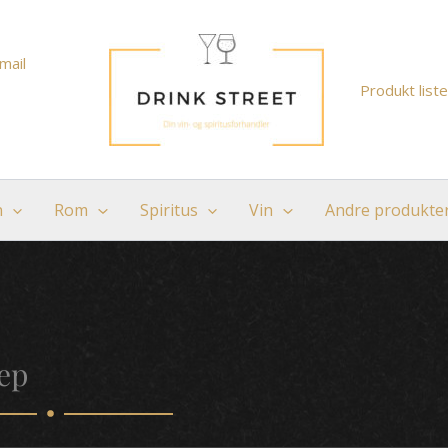
mail
Produkt liste
n
Rom
Spiritus
Vin
Andre produkte
ep