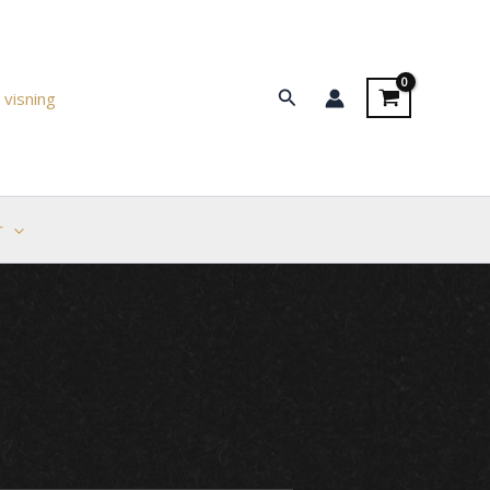
Søg
 visning
r