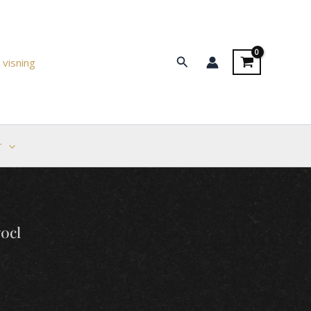
Søg
 visning
r
0cl