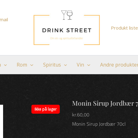
mail
Produkt liste
n
Rom
Spiritus
Vin
Andre produkte
Monin Sirup Jordbær 7
Ikke på lager
kr.
60,00
Monin Sirup Jordbær 70cl