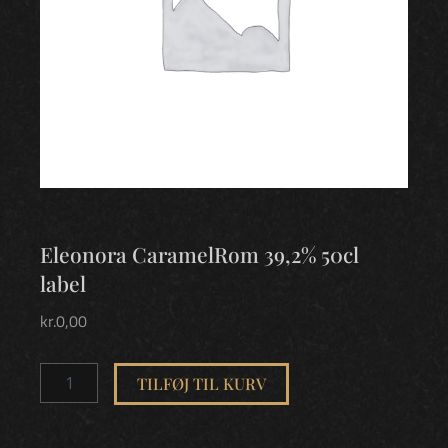
Eleonora CaramelRom 39,2% 50cl
label
kr.
0,00
Eleonora
CaramelRom
TILFØJ TIL KURV
39,2%
50cl
label
antal