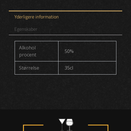
cl
antal
Yderligere information
Egenskaber
Alkohol
50%
procent
Størrelse
35cl