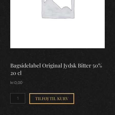
Bagsidelabel Original Jydsk Bitter 50%
20 cl
kr.
0,00
Bagsidelabel
Original
TILFØJ TIL KURV
Jydsk
Bitter
50%
20