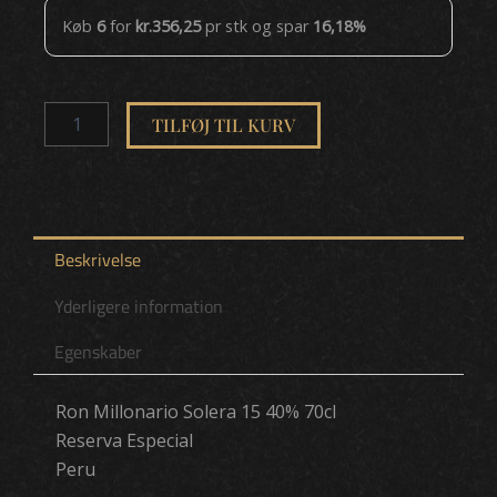
15
Køb
6
for
kr.
356,25
pr stk og spar
16,18%
40%
70cl
antal
TILFØJ TIL KURV
Beskrivelse
Yderligere information
Egenskaber
Ron Millonario Solera 15 40% 70cl
Reserva Especial
Peru