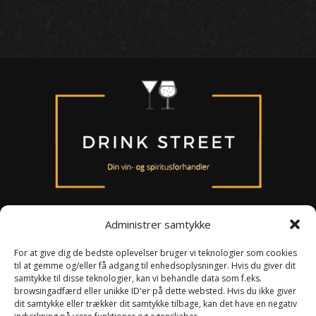
Administrer samtykke
For at give dig de bedste oplevelser bruger vi teknologier som cookies
til at gemme og/eller få adgang til enhedsoplysninger. Hvis du giver dit
Om os
samtykke til disse teknologier, kan vi behandle data som f.eks.
Persondataloven
browsingadfærd eller unikke ID'er på dette websted. Hvis du ikke giver
Handelsbetingelser
dit samtykke eller trækker dit samtykke tilbage, kan det have en negativ