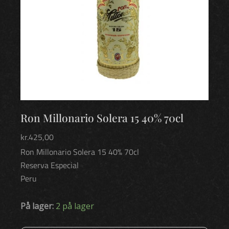
Ron Millonario Solera 15 40% 70cl
kr.
425,00
Ron Millonario Solera 15 40% 70cl
Reserva Especial
Peru
Ron
På lager:
2 på lager
Millonario
Solera