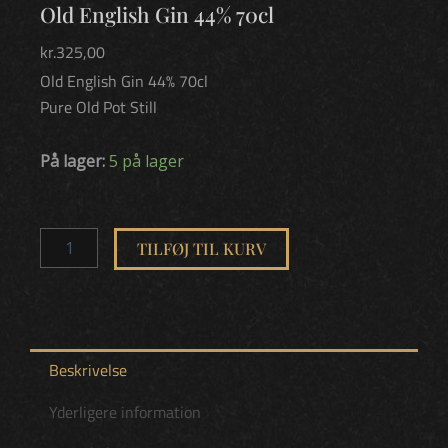
Old English Gin 44% 70cl
kr.
325,00
Old English Gin 44% 70cl
Pure Old Pot Still
Old
På lager:
5 på lager
English
Gin
44%
70cl
TILFØJ TIL KURV
antal
Beskrivelse
Yderligere information