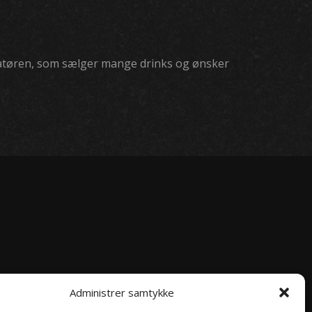
auratøren, som sælger mange drinks og ønsker
Administrer samtykke