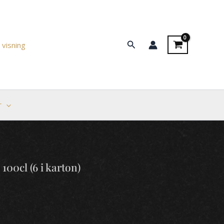
Søg
 visning
r
00cl (6 i karton)