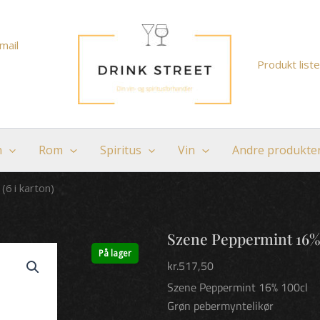
mail
Produkt liste
n
Rom
Spiritus
Vin
Andre produkte
(6 i karton)
Szene Peppermint 16% 1
På lager
kr.
517,50
Szene Peppermint 16% 100cl
Grøn pebermyntelikør