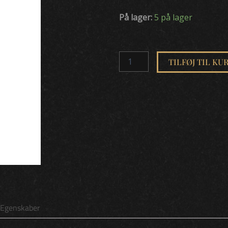
Szene
På lager:
5 på lager
Peppermint
16%
100cl
(6
TILFØJ TIL KU
i
karton)
antal
Egenskaber