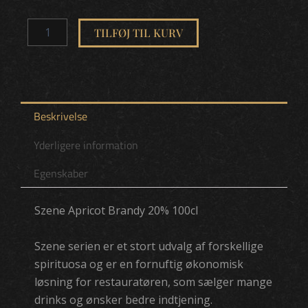
Szene
Apricot
TILFØJ TIL KURV
Brandy
20%
100c
(6
i
karton)l
Beskrivelse
antal
Yderligere information
Egenskaber
Szene Apricot Brandy 20% 100cl
Szene serien er et stort udvalg af forskellige
spirituosa og er en fornuftig økonomisk
løsning for restauratøren, som sælger mange
drinks og ønsker bedre indtjening.