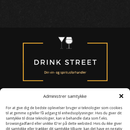
Administrer samtykke
For at give dig de bedste oplevelser bruger vi teknologier som cookies
til at gemme og/eller få adgang til enhedsoplysninger. Hvis du giver dit
Om os
samtykke til disse teknologier, kan vi behandle data som f.eks.
Persondataloven
browsingadfærd eller unikke ID'er på dette websted. Hvis du ikke giver
Handelsbetingelser
dit samtykke eller trækker dit samtykke tilbage, kan det have en negativ