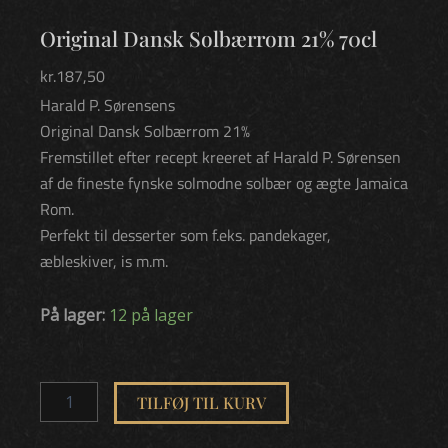
Original Dansk Solbærrom 21% 70cl
kr.
187,50
Harald P. Sørensens
Original Dansk Solbærrom 21%
Fremstillet efter recept kreeret af Harald P. Sørensen
af de fineste fynske solmodne solbær og ægte Jamaica
Rom.
Perfekt til desserter som f.eks. pandekager,
æbleskiver, is m.m.
Original
På lager:
12 på lager
Dansk
Solbærrom
21%
70cl
TILFØJ TIL KURV
antal