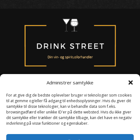
Administrer samtykke
For at give dig de bedste oplevelser bruger vi teknologier som cookies
til at gemme og/eller få adgang til enhedsoplysninger. Hvis du giver dit
Om os
samtykke til disse teknologier, kan vi behandle data som f.eks.
Persondataloven
browsingadfærd eller unikke ID'er på dette websted. Hvis du ikke giver
Handelsbetingelser
dit samtykke eller trækker dit samtykke tilbage, kan det have en negativ
indvirkning på visse funktioner og egenskaber.
Smiley ordning
Kontakt