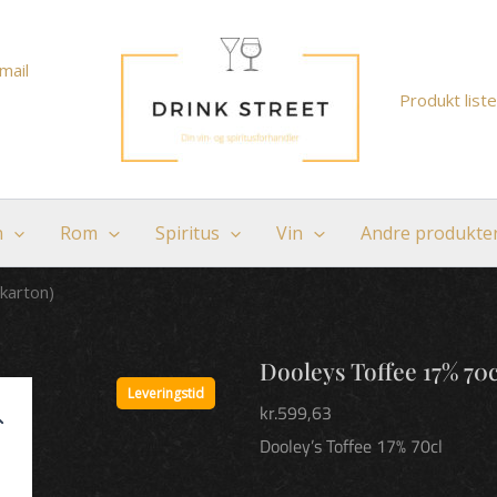
mail
Produkt liste
n
Rom
Spiritus
Vin
Andre produkte
 karton)
Dooleys Toffee 17% 70cl
Leveringstid
kr.
599,63
Dooley’s Toffee 17% 70cl