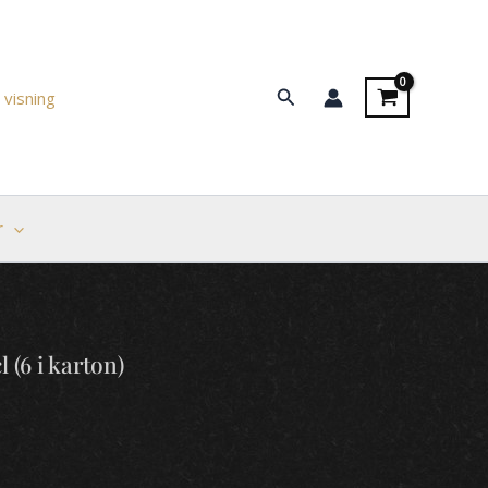
Søg
 visning
r
 (6 i karton)