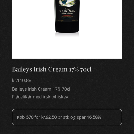
Baileys Irish Cream 17% 70cl
kr.
110,88
Baileys Irish Cream 17% 70cl
Flødelikør med irsk whiskey
Baileys
Køb
570
for
kr.
92,50
pr stk og spar
16,58%
Irish
Cream
17%