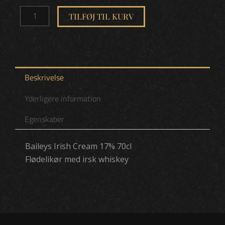
70cl
antal
TILFØJ TIL KURV
Beskrivelse
Yderligere information
Egenskaber
Baileys Irish Cream 17% 70cl
Flødelikør med irsk whiskey