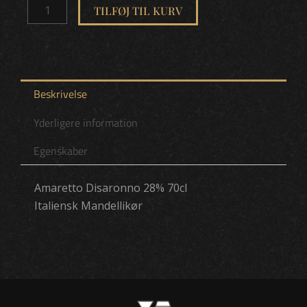
TILFØJ TIL KURV
28%
70cl
(6
i
karton)
antal
Beskrivelse
Yderligere information
Egenskaber
Amaretto Disaronno 28% 70cl
Italiensk Mandellikør