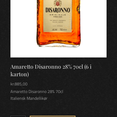
Amaretto Disaronno 28% 70cl (6 i
karton)
kr.
885,00
Amaretto Disaronno 28% 70cl
Italiensk Mandellikør
Amaretto
Disaronno