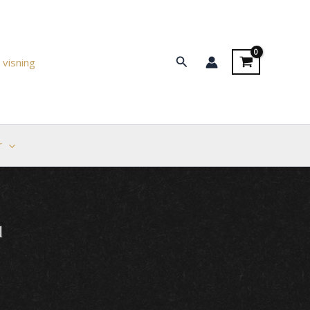
Søg
 visning
r
l