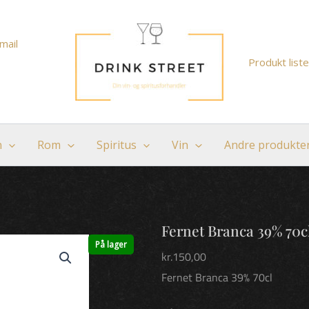
mail
Produkt liste
n
Rom
Spiritus
Vin
Andre produkte
Fernet Branca 39% 70c
På lager
kr.
150,00
Fernet Branca 39% 70cl