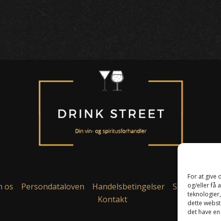
For at give
 os
Persondataloven
Handelsbetingelser
Smiley ordni
og/eller få 
teknologier
Kontakt
dette webste
det have en