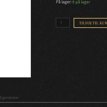
Fernet
På lager:
6 på lager
Branca
39%
70cl
antal
TILFØJ TIL KU
Egenskaber