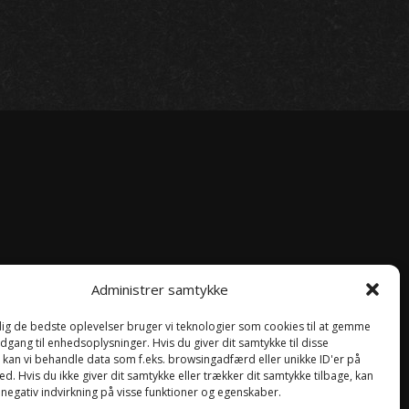
Administrer samtykke
 dig de bedste oplevelser bruger vi teknologier som cookies til at gemme
ng
adgang til enhedsoplysninger. Hvis du giver dit samtykke til disse
, kan vi behandle data som f.eks. browsingadfærd eller unikke ID'er på
d. Hvis du ikke giver dit samtykke eller trækker dit samtykke tilbage, kan
 negativ indvirkning på visse funktioner og egenskaber.